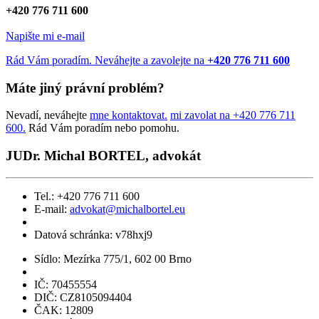
+420 776 711 600
Napište mi e-mail
Rád Vám poradím. Neváhejte a zavolejte na
+420 776 711 600
Máte jiný právní problém?
Nevadí, neváhejte
mne kontaktovat.
mi zavolat na +420 776 711
600.
Rád Vám poradím nebo pomohu.
JUDr. Michal BORTEL, advokát
Tel.: +420 776 711 600
E-mail:
advokat@michalbortel.eu
Datová schránka: v78hxj9
Sídlo: Mezírka 775/1, 602 00 Brno
IČ: 70455554
DIČ: CZ8105094404
ČAK: 12809